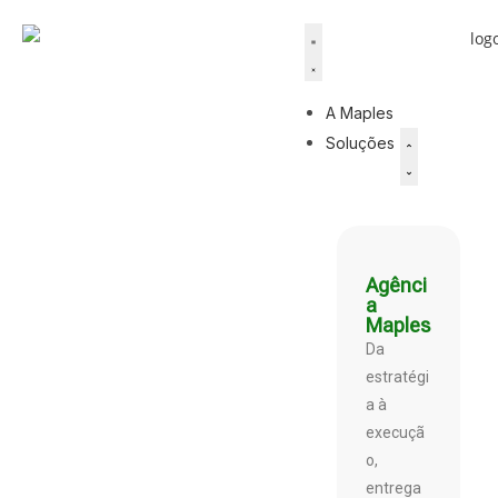
A Maples
Soluções
Agênci
a
Maples
Da
estratégi
a à
execuçã
o,
entrega