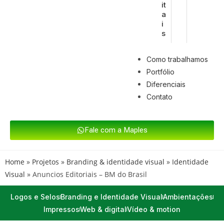
it
a
i
s
Como trabalhamos
Portfólio
Diferenciais
Contato
Fale com a Maples
Home
»
Projetos
»
Branding & identidade visual
»
Identidade
Visual
»
Anuncios Editoriais – BM do Brasil
Logos e Selos
Branding e Identidade Visual
Ambientações
Impressos
Web & digital
Vídeo & motion