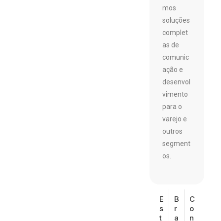
mos
soluções
complet
as de
comunic
ação e
desenvol
vimento
para o
varejo e
outros
segment
os.
E
B
C
s
r
o
t
a
n