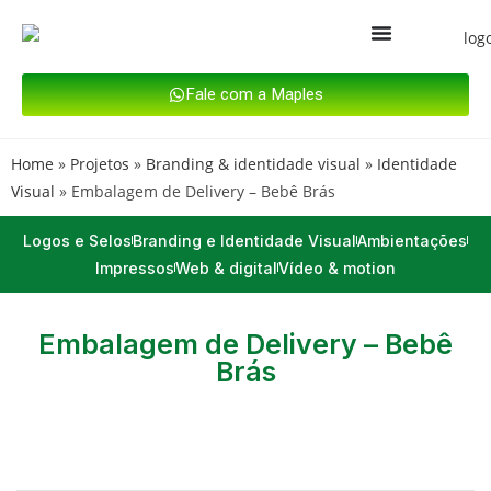
Fale com a Maples
Home
»
Projetos
»
Branding & identidade visual
»
Identidade
Visual
»
Embalagem de Delivery – Bebê Brás
Logos e Selos
Branding e Identidade Visual
Ambientações
Impressos
Web & digital
Vídeo & motion
Embalagem de Delivery – Bebê
Brás