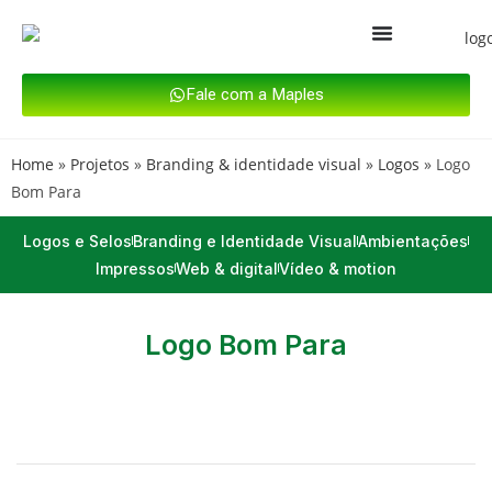
Fale com a Maples
Home
»
Projetos
»
Branding & identidade visual
»
Logos
»
Logo
Bom Para
Logos e Selos
Branding e Identidade Visual
Ambientações
Impressos
Web & digital
Vídeo & motion
Logo Bom Para